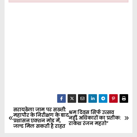
सरायढेला जाम पर सख्ती:
P
श्रम दिवस सिर्फ उत्सव
महापौर के निरीक्षण के बाद
नहीं, अधिकारों का प्रतीक:
प्रशासन एक्शन मोड में,
o
राकेश रंजन महतो”
जल्द मिल सकती है राहत