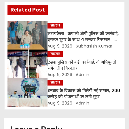
s
Related Post
t
n
झारखंड
सरायकेला : कपाली ओपी पुलिस की कार्रवाई,
a
ब्राउन शुगर के साथ 4 तस्कर गिरफ्तार ।
*चारों को भेजा गया न्यायिक हिरासत में
Aug 9, 2026
Subhasish Kumar
v
झारखंड
i
टंडवा पुलिस की बड़ी कार्रवाई, दो अभियुक्तों
समेत तीन गिरफ्तार
g
Aug 9, 2026
Admin
झारखंड
a
धनबाद के विकास को मिलेगी नई रफ्तार, 200
t
करोड़ की योजनाओं पर लगी मुहर
Aug 9, 2026
Admin
i
o