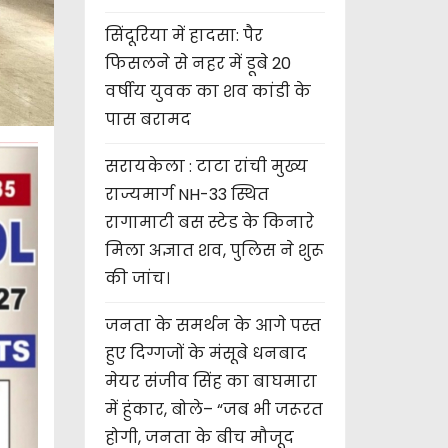
सिंदूरिया में हादसा: पैर
फिसलने से नहर में डूबे 20
वर्षीय युवक का शव कांडी के
पास बरामद
सरायकेला : टाटा रांची मुख्य
राज्यमार्ग NH-33 स्थित
रागामाटी बस स्टेड के किनारे
मिला अज्ञात शव, पुलिस ने शुरू
की जांच।
जनता के समर्थन के आगे पस्त
हुए दिग्गजों के मंसूबे धनबाद
मेयर संजीव सिंह का बाघमारा
में हुंकार, बोले– “जब भी जरूरत
होगी, जनता के बीच मौजूद