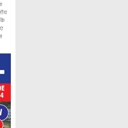
िक
ानीय
 कि
एं
इस