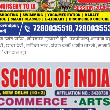
उमंग पांडेय , जीएनएम गुरुवारी सुंडी , एमपीडब्ल्यू भगवान चंद्
 देवी , छाया देवी , ललिता साव , अंचल कर्मी आशीष बारजो , साम
ूर्ण योगदान रहा।