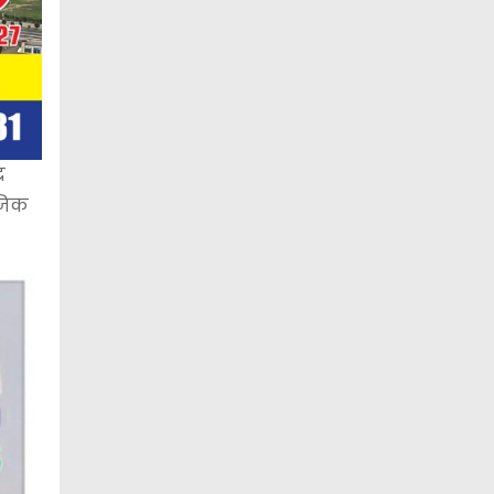
र
ाजिक