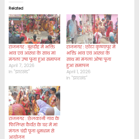
i
Related
n
g
…
राजनगर : बुरूडीह में भक्ति
राजनगर : छोटा कृष्णापुर में
भाव एवं आस्था के साथ मां
भक्ति भाव एवं आस्था के
मंगला उषा पूजा हुआ समापन
साथ मां मंगला ओषा पूजा
April 7, 2026
हुआ समापन
In "झारखंड"
April 1, 2026
In "झारखंड"
राजनगर : छेलकानी गांव के
फिलिप्स कैर्वत के घर में मां
मंगल चंडी पूजा धूमधाम से
आयोजन