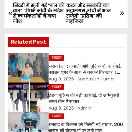
सिंदरी में सुनी गई “मन की
कला और संस्कृति का
P
बात”: पीएम मोदी के संदेश
महासंगम ,रांची में आज
से कार्यकर्ताओं में नया
सजेगी “प्रतिज्ञ” की
o
जोश
महफिल
s
Related Post
t
n
झारखंड
सरायकेला : कपाली ओपी पुलिस की कार्रवाई,
a
ब्राउन शुगर के साथ 4 तस्कर गिरफ्तार ।
*चारों को भेजा गया न्यायिक हिरासत में
Aug 9, 2026
Subhasish Kumar
v
झारखंड
i
टंडवा पुलिस की बड़ी कार्रवाई, दो अभियुक्तों
समेत तीन गिरफ्तार
g
Aug 9, 2026
Admin
झारखंड
a
धनबाद के विकास को मिलेगी नई रफ्तार, 200
करोड़ की योजनाओं पर लगी मुहर