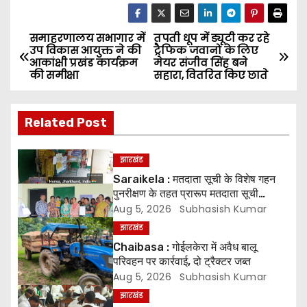
समाहरणालय सभागार में
तपती धूप में ड्यूटी कर रहे
P
उप विकास आयुक्त ने की
ट्रैफिक जवानों के लिए
आकांक्षी प्रखंड कार्यक्रम
मेयर संजीव सिंह बने
o
की समीक्षा
सहारा, वितरित किए छाते
s
Related Post
t
n
झारखंड
Saraikela : मतदाता सूची के विशेष गहन
a
पुनरीक्षण के तहत प्रारूप मतदाता सूची
प्रकाशित* *05 अगस्त से 04 सितंबर तक
Aug 5, 2026
Subhasish Kumar
v
दावे एवं आपत्तियां होंगी स्वीकार, 07 अक्टूबर
झारखंड
को जारी होगी अंतिम मतदाता सूची
i
Chaibasa : गोईलकेरा में अवैध बालू
परिवहन पर कार्रवाई, दो ट्रैक्टर जब्त
g
Aug 5, 2026
Subhasish Kumar
झारखंड
a