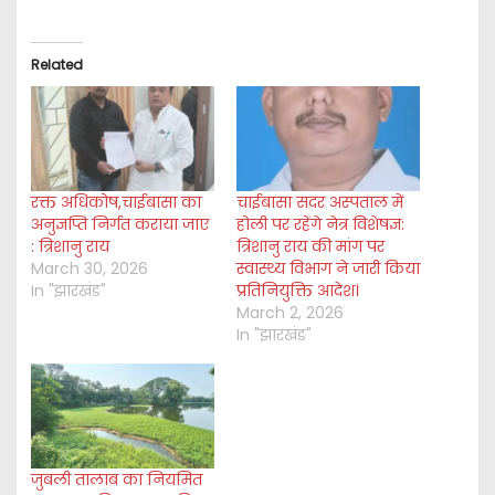
a
d
i
Related
n
g
…
रक्त अधिकोष,चाईबासा का
चाईबासा सदर अस्पताल में
अनुज्ञप्ति निर्गत कराया जाए
होली पर रहेंगे नेत्र विशेषज्ञ:
: त्रिशानु राय
त्रिशानु राय की मांग पर
March 30, 2026
स्वास्थ्य विभाग ने जारी किया
In "झारखंड"
प्रतिनियुक्ति आदेश।
March 2, 2026
In "झारखंड"
जुबली तालाब का नियमित