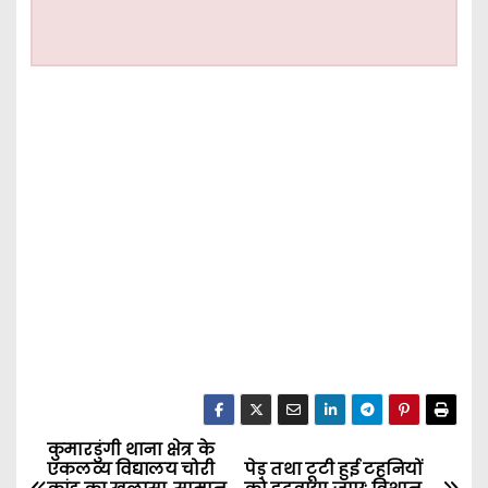
कुमारडुंगी थाना क्षेत्र के
P
एकलव्य विद्यालय चोरी
पेड़ तथा टूटी हुई टहनियों