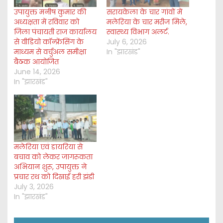
उपायुक्त मनीष कुमार की
सरायकेला के चार गांवों में
अध्यक्षता में रविवार को
मलेरिया के चार मरीज मिले,
जिला पंचायती राज कार्यालय
स्वास्थ्य विभाग अलर्ट.
से वीडियो कॉन्फ्रेंसिंग के
July 6, 2026
माध्यम से वर्चुअल समीक्षा
In "झारखंड"
बैठक आयोजित
June 14, 2026
In "झारखंड"
मलेरिया एवं डायरिया से
बचाव को लेकर जागरूकता
अभियान शुरू, उपायुक्त ने
प्रचार रथ को दिखाई हरी झंडी
July 3, 2026
In "झारखंड"