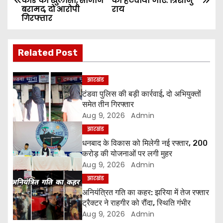
कांड का खुलासा, सामान
को हटवाया जाए: त्रिशानु
o
बरामद, दो आरोपी
राय
गिरफ्तार
s
t
Related Post
n
झारखंड
a
टंडवा पुलिस की बड़ी कार्रवाई, दो अभियुक्तों
समेत तीन गिरफ्तार
v
Aug 9, 2026
Admin
i
झारखंड
धनबाद के विकास को मिलेगी नई रफ्तार, 200
g
करोड़ की योजनाओं पर लगी मुहर
Aug 9, 2026
Admin
a
झारखंड
अनियंत्रित गति का कहर: झरिया में तेज रफ्तार
t
ट्रैक्टर ने राहगीर को रौंदा, स्थिति गंभीर
i
Aug 9, 2026
Admin