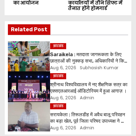
का आयोजन
कार्यालयों में तीन शिफ्ट में
s
तैनात होंगे होमगार्ड
t
Related Post
n
a
झारखंड
Saraikela : मतदाता जागरूकता के लिए
v
छात्राओं की नुक्कड़ सभा, अधिकारियों ने किया
सम्मानित*
Aug 6, 2026
Subhasish Kumar
i
झारखंड
g
श्रीनाथ विश्वविद्यालय में नए शैक्षणिक सत्र का
एक्सएलआरआई ऑडिटोरियम में हुआ आगाज़ ।
a
Aug 6, 2026
Admin
झारखंड
t
सरायकेला : तिरूलडीह में अवैध बालू परिवहन
का बड़ा खेल, पूर्व जिला परिषद उपाध्यक्ष ने की
i
जांच की मांग ।
Aug 6, 2026
Admin