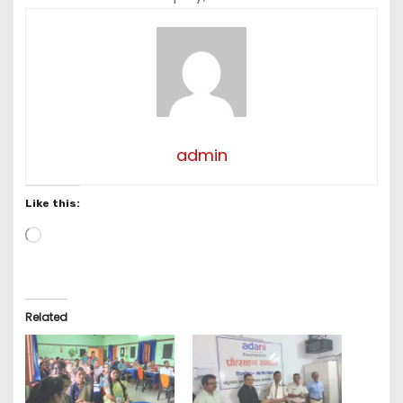
admin
Like this:
L
o
a
d
i
Related
n
g
…