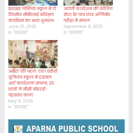
झारखंड पब्लिक स्कूल में दो
अदाणी फाउंडेशन की कोचिंग
दिवसीय सीबीएसई प्रशिक्षण
सेंटर के पांच छात्र अग्निवीर
कार्यक्रम का भव्य शुभारंभ
परीक्षा में सफल
June 25, 2025
September 8, 2025
In "झारखंड"
In "झारखंड"
अबीरा’ की पहल: टाटा वर्कर्स
यूनियन स्कूल में ट्राइबल
आर्ट कार्यशाला संपन्न, 20
छात्रों ने सीखी सोहराई-
पइतकर कला
May 6, 2026
In "झारखंड"