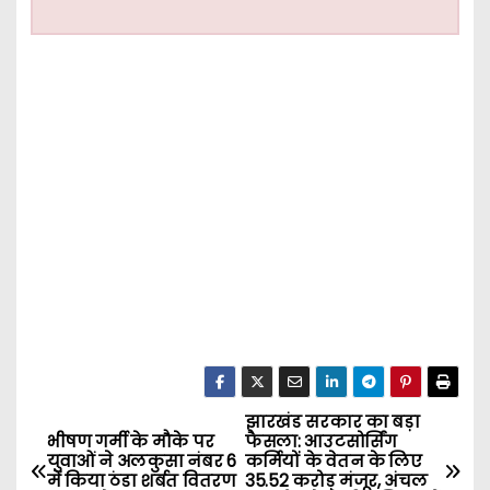
झारखंड सरकार का बड़ा
P
भीषण गर्मी के मौके पर
फैसला: आउटसोर्सिंग
युवाओं ने अलकुसा नंबर 6
कर्मियों के वेतन के लिए
o
में किया ठंडा शर्बत वितरण
35.52 करोड़ मंजूर, अंचल