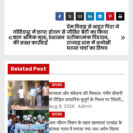
प्रेम विवाह से आहत पिता ने
P
गोविंदपुर में छापा: होटल से
जीवित बेटी का किया
बाल श्रमिक मुक्त, प्रशासन
प्रतीकात्मक पिंडदान,
o
की सख्त कार्रवाई
राजदह धाम में अनोखी
घटना चर्चा का विषय
s
t
Related Post
n
झारखंड
a
मानवता और संवेदना की मिसाल: गंभीर बीमारी
से पीड़ित लावारिस बुजुर्ग के निधन पर सिंदरी
v
विधायक चंद्रदेव महतो ने कराई अंतिम संस्कार
Aug 8, 2026
Admin
की व्यवस्था
i
झारखंड
जल जीवन मिशन के तहत खरसावां प्रखंड के
g
हांसदा ग्राम में मनाया गया जल अर्पण दिवस