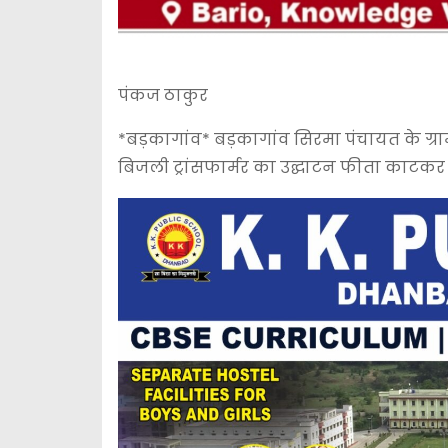
पंकज ठाकुर
*बड़कागांव* बड़कागांव सिरमा पंचायत के ग्राम चो
बिजली ट्रांसफार्मर का उद्घाटन फीता काटकर 