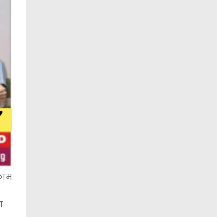
 काम
न