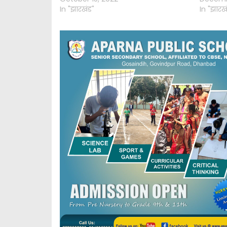
In "झारखंड"
In "झारख