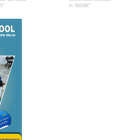
ंड"
In "झारखंड"