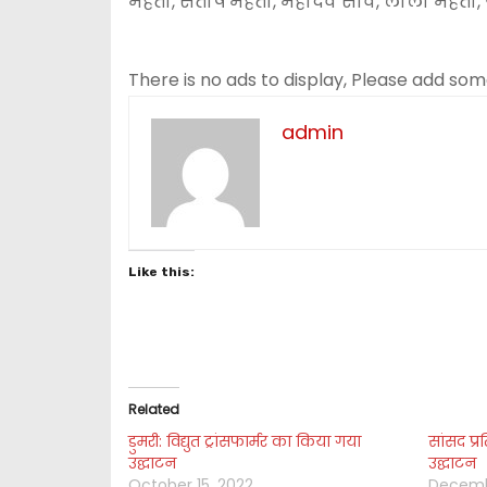
महतो, संतोष महतो, महादेव साव, लाला महतो, ग
There is no ads to display, Please add so
admin
Like this:
Related
डुमरी: विद्युत ट्रांसफार्मर का किया गया
सांसद प्र
उद्घाटन
उद्घाटन
October 15, 2022
Decemb