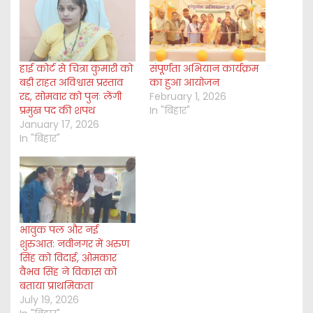
g
…
हाई कोर्ट से चित्रा कुमारी को
संपूर्णता अभियान कार्यक्रम
बड़ी राहत अविश्वास प्रस्ताव
का हुआ आयोजन
रद्द, सोमवार को पुनः लेंगी
February 1, 2026
प्रमुख पद की शपथ
In "बिहार"
January 17, 2026
In "बिहार"
भावुक पल और नई
शुरुआत: नवीनगर में अरुण
सिंह को विदाई, ओमकार
वैभव सिंह ने विकास को
बताया प्राथमिकता
July 19, 2026