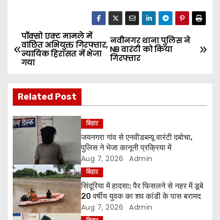
पॉक्सो एक्ट मामले में
P
नवीनगर थाना पुलिस ने
वांछित अभियुक्त गिरफ्तार,
NB वारंटी को किया
न्यायिक हिरासत में भेजा
o
गिरफ्तार
गया
s
Related Post
t
n
बिहार
जयनगरा गांव से एनवीडब्ल्यू वारंटी दबोचा,
a
पुलिस ने भेजा कानूनी प्रक्रिया में
Aug 7, 2026
Admin
v
बिहार
i
सिंदूरिया में हादसा: पैर फिसलने से नहर में डूबे
20 वर्षीय युवक का शव कांडी के पास बरामद
g
Aug 7, 2026
Admin