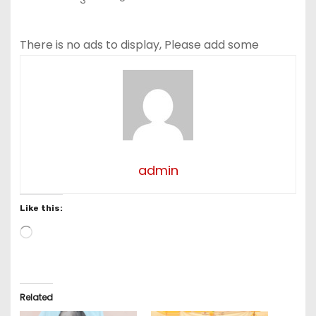
There is no ads to display, Please add some
admin
Like this:
L
o
a
d
i
Related
n