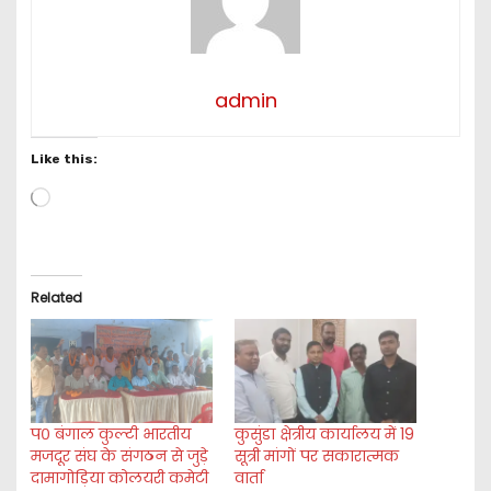
admin
Like this:
L
o
a
d
i
Related
n
g
…
प० बंगाल कुल्टी भारतीय
कुसुंडा क्षेत्रीय कार्यालय में 19
मजदूर संघ के संगठन से जुड़े
सूत्री मांगों पर सकारात्मक
दामागोड़िया कोलयरी कमेटी
वार्ता