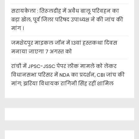
सरायकेला : तिरूलडीह में अवैध बालू परिवहन का
बड़ा खेल, पूर्व जिला परिषद उपाध्यक्ष ने की जांच की
मांग ।
जमशेदपुर माइकल जॉन में 13वां हस्तकथा दिवस
मनाया जाएगा 7 अगस्त को
रांची में JPSC-JSSC पेपर लीक मामले को लेकर
विधानसभा परिसर में NDA का प्रदर्शन, CBI जांच की
मांग; झरिया विधायक रागिनी सिंह रहीं शामिल