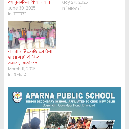
का पुनर्गठन किया गया ।
May 24, 2025
June 30, 2025
In "झारखंड"
In "बंगाल"
जनता श्रमिक संघ का ऐना
शाखा में होली मिलन
समारोह आयोजित
March 11, 2025
In "धनबाद"