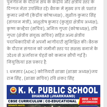
पुनर्गठन के दौरान संघ के केंद्रीय और क्षेत्रीय स्तर के
दिग्गज नेता उपस्थित रहे। बैठक में मुख्य रूप से: प्रशांत
कुमार न्योगी (केंद्रीय कोषाध्यक्ष) , सुशील कुमार सिंह
(संगठन मंत्री), आशुतोष कुमार (कुसुंडा क्षेत्रीय अध्यक्ष),
कृष्ण कन्हैया (सचिव), अनिल गुप्ता (कोषाध्यक्ष), रवि
गुप्ता (क्षेत्रीय संयुक्त सचिव) सहित अन्य क्षेत्रीय
पदाधिकारियों ने अपनी भागीदारी सुनिश्चित की। बैठक
के दौरान संगठन को जमीनी स्तर पर सशक्त बनाने के
उद्देश्य से ऊर्जावान चेहरों को कमान सौंपी गई है।
नियुक्तियां इस प्रकार हैं:
1. धनसार (ADIC) कोलियरी शाखा (शाखा अध्यक्ष)जय
राम सिंह , (शाखा सचिव) रवि शंकर सिंह