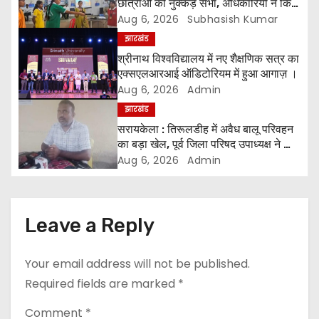
छात्राओं की नुक्कड़ सभा, अधिकारियों ने किया
सम्मानित*
Aug 6, 2026
Subhasish Kumar
v
झारखंड
i
श्रीनाथ विश्वविद्यालय में नए शैक्षणिक सत्र का
एक्सएलआरआई ऑडिटोरियम में हुआ आगाज़ ।
g
Aug 6, 2026
Admin
झारखंड
a
सरायकेला : तिरूलडीह में अवैध बालू परिवहन
t
का बड़ा खेल, पूर्व जिला परिषद उपाध्यक्ष ने की
जांच की मांग ।
Aug 6, 2026
Admin
i
o
Leave a Reply
n
Your email address will not be published.
Required fields are marked
*
Comment
*