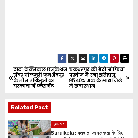
टाटा टेक्निकल एजुकेशन
चक्रधरपुर की बेटी सोफिया
P
सेंटर गोलमुरी जमशेदपुर
परवीन ने रचा इतिहास,
के तीन प्रशिक्षुओं का
95.40% अंक के साथ जिले
o
यस्कावा में प्लेसमेंट
में छठा स्थान
s
Related Post
t
n
झारखंड
Saraikela : मतदाता जागरूकता के लिए
a