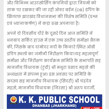
और विभिन्न आउटसोर्सिंग कंपनियों द्वारा नियमों को
ताक पर रखकर की जा रही ओवर बर्डन (OB) डंपिंग के
खिलाफ झारखंड विधानसभा की विशेष समिति (प्रश्न
एवं ध्यानाकर्षण) ने कड़ा रुख अपनाया है।
अपने दो दिवसीय दौरे के दूसरे दिन आज समिति ने
धनबाद सर्किट हाउस में एक उच्च स्तरीय समीक्षा बैठक
की, जिसके बाद दामोदर नदी के किनारे स्थित ओबी
डंपिंग स्थलों का जमीनी निरीक्षण किया।यह महत्वपूर्ण
समीक्षा और निरीक्षण कार्यक्रम समिति के सभापति सह
माननीय विधायक (टुंडी) श्री मथुरा प्रसाद महतो की
अध्यक्षता में संपन्न हुआ। इस अवसर पर समिति के
सदस्य सह माननीय विधायक (सिंदरी) श्री चंद्रदेव
महतो, माननीय विधायक (निरसा) श्री अरूप चटर्जी,