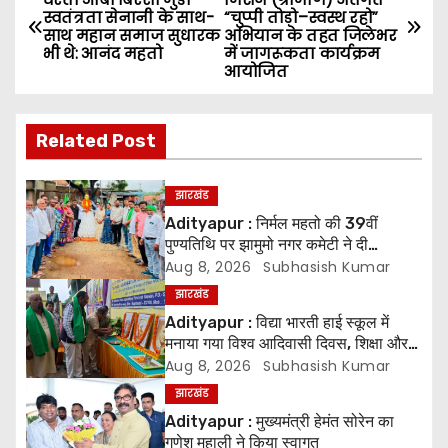
स्वतंत्रता सेनानी के साथ-
“चुप्पी तोड़ो–स्वस्थ रहो”
o
साथ महान समाज सुधारक
अभियान के तहत जिलेभर
भी थे: आनंद महतो
में जागरूकता कार्यक्रम
s
आयोजित
t
Related Post
n
a
झारखंड
Adityapur : निर्मल महतो की 39वीं
v
पुण्यतिथि पर झामुमो नगर कमेटी ने दी
श्रद्धांजलि
Aug 8, 2026
Subhasish Kumar
i
झारखंड
g
Adityapur : विद्या भारती हाई स्कूल में
मनाया गया विश्व आदिवासी दिवस, शिक्षा और
a
संस्कृति संरक्षण पर जोर
Aug 8, 2026
Subhasish Kumar
झारखंड
t
Adityapur : मुख्यमंत्री हेमंत सोरेन का
गणेश महाली ने किया स्वागत