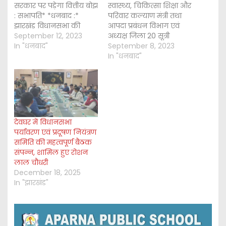
सरकार पर पड़ेगा वित्तीय बोझ
स्वास्थ्य, चिकित्सा शिक्षा और
: सभापति* *धनबाद :*
परिवार कल्याण मंत्री तथा
झारखंड विधानसभा की
आपदा प्रबंधन विभाग एवं
सरकारी उपक्रमों संबंधी
September 12, 2023
अध्यक्ष जिला 20 सूत्री
समिति ने माननीय सभापति
In "धनबाद"
कार्यक्रम कार्यान्वयन सह
September 8, 2023
सह जमशेदपुर पूर्व के
धनबाद के प्रभारी मंत्री श्री
In "धनबाद"
विधायक श्री सरयू राय की
बन्ना गुप्ता की अध्यक्षता में
अध्यक्षता में उप विकास
आज समाहरणालय के
आयुक्त श्री शशि प्रकाश सिंह
सभागार में जिला 20 सूत्री
सहित जिले के…
कार्यक्रम कार्यान्वयन
समिति की बैठक आयोजित
की गई।…
देवघर में विधानसभा
पर्यावरण एवं प्रदूषण नियंत्रण
समिति की महत्वपूर्ण बैठक
संपन्न, शामिल हुए रोशन
लाल चौधरी
December 18, 2025
In "झारखंड"