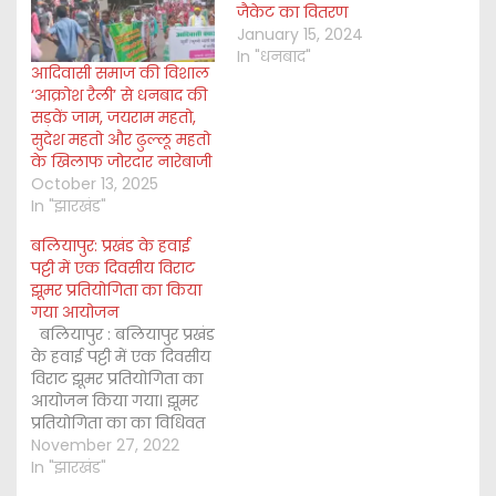
जैकेट का वितरण
January 15, 2024
In "धनबाद"
आदिवासी समाज की विशाल
‘आक्रोश रैली’ से धनबाद की
सड़कें जाम, जयराम महतो,
सुदेश महतो और ढुल्लू महतो
के खिलाफ जोरदार नारेबाजी
October 13, 2025
In "झारखंड"
बलियापुर: प्रखंड के हवाई
पट्टी में एक दिवसीय विराट
झूमर प्रतियोगिता का किया
गया आयोजन
बलियापुर : बलियापुर प्रखंड
के हवाई पट्टी में एक दिवसीय
विराट झूमर प्रतियोगिता का
आयोजन किया गया। झूमर
प्रतियोगिता का का विधिवत
उदघाटन मासस नेता जगदीश
November 27, 2022
रवानी, रेल अधिकारी सुकदेव
In "झारखंड"
महतो, प्रमुख पिंकी देवी, उप