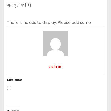
मजबूत की है।
There is no ads to display, Please add some
admin
Like this:
L
o
a
d
i