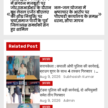
P
में संगठन मजबूती पर
जोर,एसआईआर के दौरान
नल-जल योजना में
o
बूथ लेवल एजेंट बीएलए
भ्रष्टाचार के आरोप पर
की शीघ्र नियुक्ति पर
पीएचडी कार्यालय के समक्ष
s
चर्चा,समाज पार्टी के पूर्व
धरना, सौंपा ज्ञापन
जिलाध्यक्ष समर्थकों संग
हुए शामिल
t
n
Related Post
a
झारखंड
v
सरायकेला : कपाली ओपी पुलिस की कार्रवाई,
i
ब्राउन शुगर के साथ 4 तस्कर गिरफ्तार ।
*चारों को भेजा गया न्यायिक हिरासत में
Aug 9, 2026
Subhasish Kumar
g
झारखंड
टंडवा पुलिस की बड़ी कार्रवाई, दो अभियुक्तों
a
समेत तीन गिरफ्तार
Aug 9, 2026
Admin
t
झारखंड