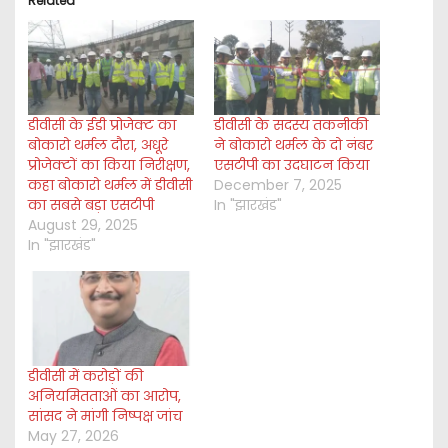
Related
n
g
…
डीवीसी के ईडी प्रोजेक्ट का
डीवीसी के सदस्य तकनीकी
बोकारो थर्मल दौरा, अधूरे
ने बोकारो थर्मल के दो नंबर
प्रोजेक्टों का किया निरीक्षण,
एसटीपी का उदघाटन किया
कहा बोकारो थर्मल में डीवीसी
December 7, 2025
का सबसे बड़ा एसटीपी
In "झारखंड"
August 29, 2025
In "झारखंड"
डीवीसी में करोड़ों की
अनियमितताओं का आरोप,
सांसद ने मांगी निष्पक्ष जांच
May 27, 2026