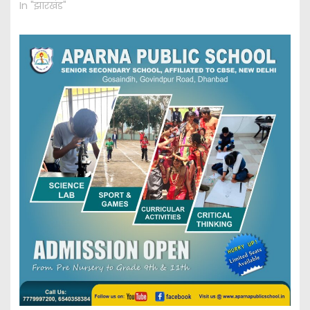
In "झारखंड"