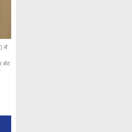
) ने
 भेंट
े