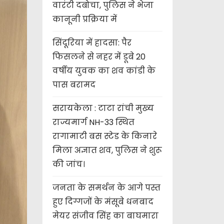
वारंटी दबोचा, पुलिस ने भेजा
कानूनी प्रक्रिया में
सिंदूरिया में हादसा: पैर
फिसलने से नहर में डूबे 20
वर्षीय युवक का शव कांडी के
पास बरामद
सरायकेला : टाटा रांची मुख्य
राज्यमार्ग NH-33 स्थित
रागामाटी बस स्टेड के किनारे
मिला अज्ञात शव, पुलिस ने शुरू
की जांच।
जनता के समर्थन के आगे पस्त
हुए दिग्गजों के मंसूबे धनबाद
मेयर संजीव सिंह का बाघमारा