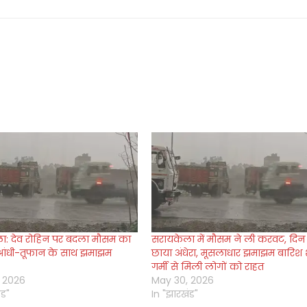
ा: देव रोहिन पर बदला मौसम का
सरायकेला में मौसम ने ली करवट, दिन म
आंधी-तूफान के साथ झमाझम
छाया अंधेरा, मूसलाधार झमाझम बारिश श
गर्मी से मिली लोगों को राहत
 2026
May 30, 2026
ंड"
In "झारखंड"