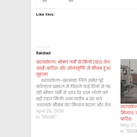
Like this:
Related
सरायकेला: भीषण गर्मी से मिली राहत, तेज
आंधी-बारिश और ओलावृष्टि से मौसम हुआ
सुहाना
सरायकेला-खरसावां जिले समेत पूरे
कोल्हान प्रमंडल में पिछले कई दिनों से पड़
रही भीषण गर्मी से आज देर शाम लोगों को
बड़ी राहत मिली। शाम करीब 4.30 बजे
अचानक मौसम का मिजाज बदला और तेज
सरायकेल
आंधी-तूफान, कड़कड़ाहट व बिजली की
April 29, 2026
मिजाज, 
गर्जन के साथ जमकर बारिश हुई। कई
In "झारखंड"
बारिश
इलाकों…
May 27,
In "झारख