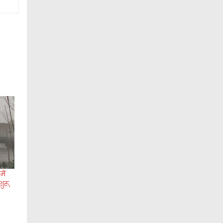
ें
ुरू,