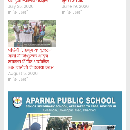
का हुआ स्वास्थ्य परीक्षण
मुफ्त उपचार
July 25, 2026
June 19, 2026
In "झारखंड"
In "झारखंड"
पश्चिमी सिंहभूम के दूरदराज
गांवों में निःशुल्क आयुष
स्वास्थ्य शिविर आयोजित,
168 ग्रामीणों ने उठाया लाभ
August 5, 2026
In "झारखंड"