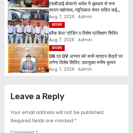
a
एसबीआई बोकारो थर्मल में धूमधाम से मना
सावन महोत्सव, म्यूजिकल चेयर सहित कई
v
प्रतियोगिताओं में महिलाओं ने दिखाया उत्साह
Aug 7, 2026
Admin
i
झारखंड
ब्लैक बेल्ट ग्रेडिंग व विशेष प्रशिक्षण शिविर
g
Aug 7, 2026
Admin
झारखंड
a
08 एवं 09 अगस्त को सभी मतदान केंद्रों पर
लगेगा विशेष शिविर: उपायुक्त मनीष कुमार
t
Aug 7, 2026
Admin
i
o
Leave a Reply
n
Your email address will not be published.
Required fields are marked
*
Comment
*