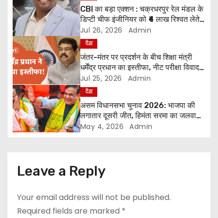
n
CBI का बड़ा एक्शन : चक्रधरपुर रेल मंडल के
डिप्टी चीफ इंजीनियर को ₹4 लाख रिश्वत लेते
a
सीबीआई ने हावड़ा स्टेशन पर दबोचा
Jul 26, 2026
Admin
v
देश
जंतर-मंतर पर प्रदर्शन के बीच शिक्षा मंत्री
i
धर्मेंद्र प्रधान का इस्तीफा, नीट परीक्षा विवाद
पर बड़ा कदम
Jul 25, 2026
Admin
g
देश
a
असम विधानसभा चुनाव 2026: भाजपा की
लगातार दूसरी जीत, हिमंता सरमा का जलवा
t
बरकरार
May 4, 2026
Admin
i
o
Leave a Reply
n
Your email address will not be published.
Required fields are marked
*