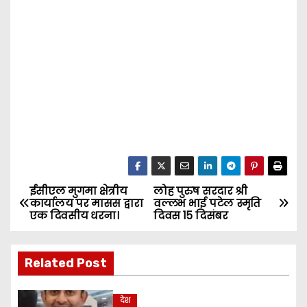
ईसीएल मुगमा क्षेत्रीय
लोह पुरुष सरदार श्री
P
कार्यालय पर मासस द्वारा
वल्लभ भाई पटेल स्मृति
एक दिवसीय धरना।
दिवस 15 दिसंबर
o
s
Related Post
t
देश