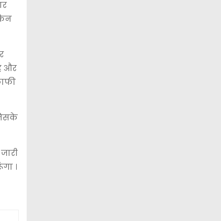
ार
ेकिन
र
है और
 काफी
जिसके
 जारी
ंगा ।