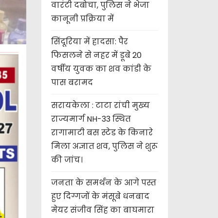
वारंटी दबोचा, पुलिस ने भेजा
कानूनी प्रक्रिया में
सिंदूरिया में हादसा: पैर
फिसलने से नहर में डूबे 20
वर्षीय युवक का शव कांडी के
पास बरामद
सरायकेला : टाटा रांची मुख्य
राज्यमार्ग NH-33 स्थित
रागामाटी बस स्टेड के किनारे
मिला अज्ञात शव, पुलिस ने शुरू
की जांच।
जनता के समर्थन के आगे पस्त
हुए दिग्गजों के मंसूबे धनबाद
मेयर संजीव सिंह का बाघमारा