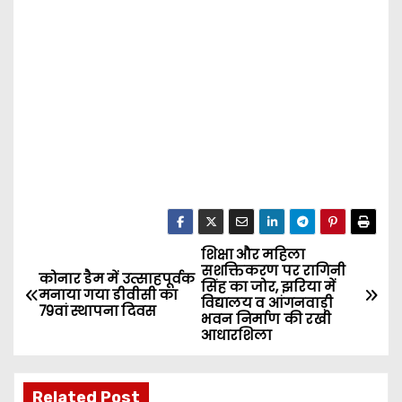
शिक्षा और महिला
P
सशक्तिकरण पर रागिनी
कोनार डैम में उत्साहपूर्वक
सिंह का जोर, झरिया में
o
मनाया गया डीवीसी का
विद्यालय व आंगनवाड़ी
79वां स्थापना दिवस
भवन निर्माण की रखी
s
आधारशिला
t
Related Post