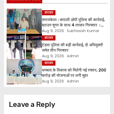
n
a
झारखंड
सरायकेला : कपाली ओपी पुलिस की कार्रवाई,
v
ब्राउन शुगर के साथ 4 तस्कर गिरफ्तार ।
*चारों को भेजा गया न्यायिक हिरासत में
Aug 9, 2026
Subhasish Kumar
i
झारखंड
g
टंडवा पुलिस की बड़ी कार्रवाई, दो अभियुक्तों
समेत तीन गिरफ्तार
a
Aug 9, 2026
Admin
झारखंड
t
धनबाद के विकास को मिलेगी नई रफ्तार, 200
करोड़ की योजनाओं पर लगी मुहर
i
Aug 9, 2026
Admin
o
n
Leave a Reply