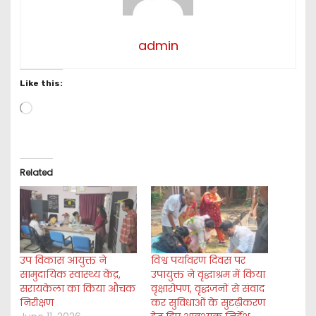
admin
Like this:
L
o
a
d
i
Related
n
g
…
उप विकास आयुक्त ने
विश्व पर्यावरण दिवस पर
सामुदायिक स्वास्थ्य केंद्र,
उपायुक्त ने वृद्धाश्रम में किया
सरायकेला का किया औचक
वृक्षारोपण, वृद्धजनों से संवाद
निरीक्षण
कर सुविधाओं के सुदृढ़ीकरण