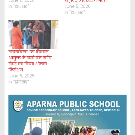
June 11, 2026
हेतु दिए आवश्यक निर्देश
In "झारखंड"
June 5, 2026
In "झारखंड"
सरायकेला: उप विकास
आयुक्त ने सखी वन स्टॉप
सेंटर का किया औचक
निरीक्षण
June 5, 2025
In "झारखंड"