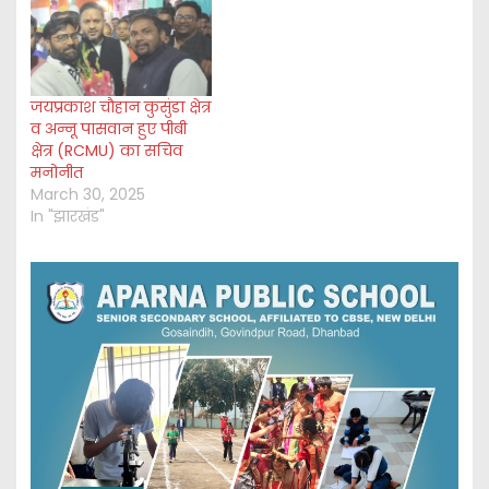
जयप्रकाश चौहान कुसुंडा क्षेत्र
व अन्नू पासवान हुए पीबी
क्षेत्र (RCMU) का सचिव
मनोनीत
March 30, 2025
In "झारखंड"