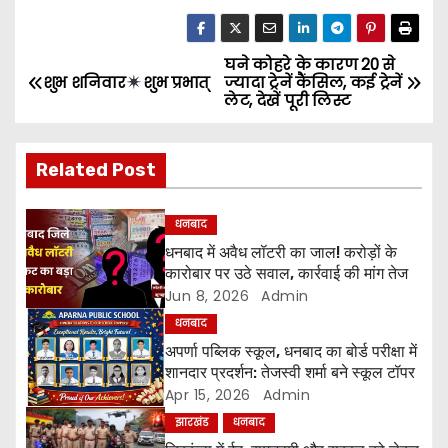
घने कोहरे के कारण 20 से
P
शुभ शनिवार
शुभ प्रभात्
ज्यादा ट्रेनें कैंसिल, कई ट्रेनें
लेट, देखें पूरी लिस्ट
o
s
Related Post
t
धनबाद
n
धनबाद में अवैध लॉटरी का जाल! करोड़ों के
कारोबार पर उठे सवाल, कार्रवाई की मांग तेज
a
Jun 8, 2026
Admin
v
धनबाद
अपर्णा पब्लिक स्कूल, धनबाद का बोर्ड परीक्षा में
i
शानदार प्रदर्शन: तेजस्वी शर्मा बने स्कूल टॉपर
Apr 15, 2026
Admin
g
झारखंड
धनबाद