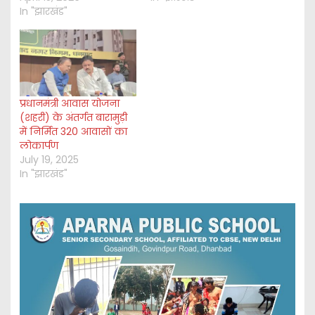
In "झारखंड"
प्रधानमंत्री आवास योजना
(शहरी) के अंतर्गत बारामुड़ी
में निर्मित 320 आवासों का
लोकार्पण
July 19, 2025
In "झारखंड"