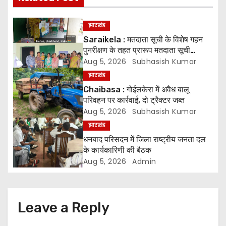
n
झारखंड
a
Saraikela : मतदाता सूची के विशेष गहन
पुनरीक्षण के तहत प्रारूप मतदाता सूची
v
प्रकाशित* *05 अगस्त से 04 सितंबर तक
Aug 5, 2026
Subhasish Kumar
दावे एवं आपत्तियां होंगी स्वीकार, 07 अक्टूबर
i
झारखंड
को जारी होगी अंतिम मतदाता सूची
Chaibasa : गोईलकेरा में अवैध बालू
g
परिवहन पर कार्रवाई, दो ट्रैक्टर जब्त
Aug 5, 2026
Subhasish Kumar
a
झारखंड
धनबाद परिसदन में जिला राष्ट्रीय जनता दल
t
के कार्यकारिणी की बैठक
i
Aug 5, 2026
Admin
o
n
Leave a Reply