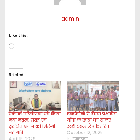
admin
Like this:
L
o
a
d
i
Related
n
g
…
केरेडारी परियोजना को मिला
एनटीपीसी ने किया प्रभावित
नया नेतृत्व, सतत एवं
गाँवों के छात्रों को सोलर
सुरक्षित खनन को मिलेगी
स्टडी टेबल लैंप वितरित
नई गति
October 12, 2025
April 15, 2026
In "झारखंड"