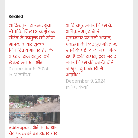
d
i
Related
n
आदित्यपुर : झारखंड युवा
g
आदित्यपुर :नगर निगम के
मोर्चा के जिला अध्यक्ष डब्बा
अतिक्रमण हटाने से
…
सोरेन ने उपयुक्त को सोपा
दुकानदार पर बनी आफत,
ज्ञापन, बाजार शुल्क
दवाइयां के लिए हुए मोहताज,
निर्धारित व बाजार क्षेत्र के
खाने के पड़े लाले, नहीं मिल
बाहर मासूल वसूली को
रहा है कोई सहारा, दुकानदार
लेकर लगाए गंभीर
नगर निगम की कार्रवाई से
December 9, 2024
नाखुश, दुकानदारों में
In "अंतर्कथा"
आक्रोश
December 9, 2024
In "अंतर्कथा"
Adityapur : शेरे पंजाब थाना
रोड पर कचरे का अंबार और