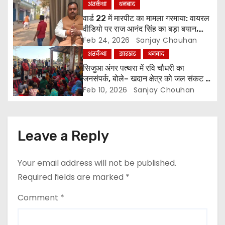
अंतर्कथा
धनबाद
g
वार्ड 22 में मारपीट का मामला गरमाया: वायरल
वीडियो पर राज आनंद सिंह का बड़ा बयान,
a
अरुण सिंह पर लगाए गंभीर आरोप
Feb 24, 2026
Sanjay Chouhan
t
अंतर्कथा
झारखंड
धनबाद
सिजुआ अंगर पत्थरा में रवि चौधरी का
i
जनसंपर्क, बोले– खदान क्षेत्र को जल संकट से
मुक्त कराना मेरी पहली प्राथमिकता
Feb 10, 2026
Sanjay Chouhan
o
n
Leave a Reply
Your email address will not be published.
Required fields are marked
*
Comment
*