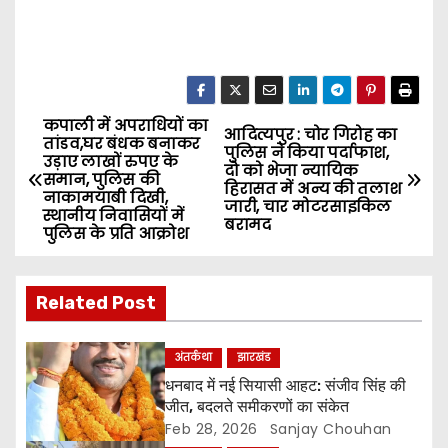
कपाली में अपराधियों का
P
आदित्यपुर : चोर गिरोह का
तांडव,घर बंधक बनाकर
पुलिस ने किया पर्दाफाश,
उड़ाए लाखों रुपए के
o
दो को भेजा न्यायिक
समान, पुलिस की
हिरासत में अन्य की तलाश
नाकामयाबी दिखी,
जारी, चार मोटरसाइकिल
s
स्थानीय निवासियों में
बरामद
पुलिस के प्रति आक्रोश
t
n
Related Post
a
अंतर्कथा
झारखंड
v
धनबाद में नई सियासी आहट: संजीव सिंह की
जीत, बदलते समीकरणों का संकेत
i
Feb 28, 2026
Sanjay Chouhan