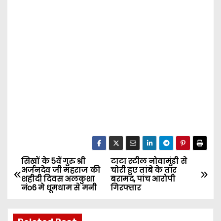
सिखों के 5वें गुरु श्री
टाटा स्टील नोवामुंडी से
P
अर्जनदेव जी महराज की
चोरी हुए तांबे के तार
शहीदी दिवस अलकुशा
बरामद, पांच आरोपी
o
नंo6 मे धूमधाम से मनी
गिरफ्तार
s