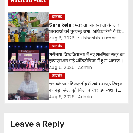
Related Post
t
n
झारखंड
Saraikela : मतदाता जागरूकता के लिए
a
छात्राओं की नुक्कड़ सभा, अधिकारियों ने किया
सम्मानित*
Aug 6, 2026
Subhasish Kumar
v
झारखंड
i
श्रीनाथ विश्वविद्यालय में नए शैक्षणिक सत्र का
एक्सएलआरआई ऑडिटोरियम में हुआ आगाज़ ।
g
Aug 6, 2026
Admin
झारखंड
a
सरायकेला : तिरूलडीह में अवैध बालू परिवहन
t
का बड़ा खेल, पूर्व जिला परिषद उपाध्यक्ष ने की
जांच की मांग ।
Aug 6, 2026
Admin
i
o
Leave a Reply
n