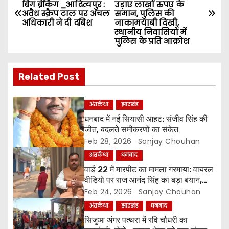
बिग ब्रेकिंग _आदित्यपुर :
उड़ाए लाखों रुपए के
o
अवैध स्क्रैप टाल पर अंचल
समान, पुलिस की
अधिकारी ने दी दबिश
नाकामयाबी दिखी,
s
स्थानीय निवासियों में
पुलिस के प्रति आक्रोश
t
n
Related Post
a
अंतर्कथा
झारखंड
v
धनबाद में नई सियासी आहट: संजीव सिंह की
जीत, बदलते समीकरणों का संकेत
i
Feb 28, 2026
Sanjay Chouhan
अंतर्कथा
धनबाद
g
वार्ड 22 में मारपीट का मामला गरमाया: वायरल
वीडियो पर राज आनंद सिंह का बड़ा बयान,
a
अरुण सिंह पर लगाए गंभीर आरोप
Feb 24, 2026
Sanjay Chouhan
t
अंतर्कथा
झारखंड
धनबाद
सिजुआ अंगर पत्थरा में रवि चौधरी का
i