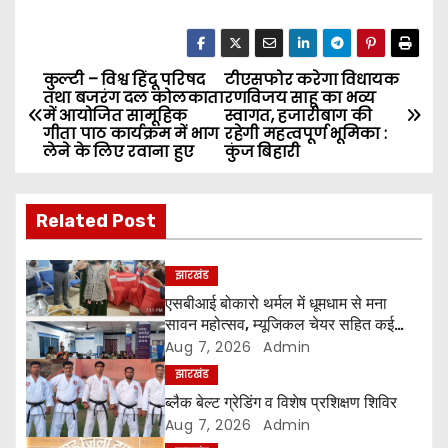
कुल्टी – विश्व हिंदू परिषद
टीएसफोर करेगा विधायक
P
तथा बजरंग दल कोलकाता
रणविजय साहू का भव्य
में आयोजित सामूहिक
स्वागत, हजारीबाग की
o
गीता पाठ कार्यक्रम में भाग
रहेगी महत्वपूर्ण भूमिका :
लेने के लिए रवाना हुए
कुंज बिहारी
s
t
Related Post
n
झारखंड
a
एसबीआई बोकारो थर्मल में धूमधाम से मना
सावन महोत्सव, म्यूजिकल चेयर सहित कई
v
प्रतियोगिताओं में महिलाओं ने दिखाया उत्साह
Aug 7, 2026
Admin
i
झारखंड
ब्लैक बेल्ट ग्रेडिंग व विशेष प्रशिक्षण शिविर
g
Aug 7, 2026
Admin