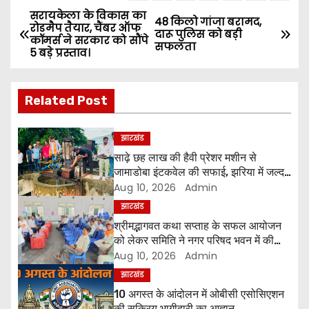
सरायकेला के विकास का
P
48 किलो गांजा बरामद,
रोडमैप तैयार, चैंबर ऑफ
दारू पुलिस को बड़ी
कॉमर्स ने सरकार को सौंपे
o
सफलता
5 बड़े प्रस्ताव।
s
Related Post
t
n
झारखंड
साढ़े छह लाख की हैवी प्रेशर मशीन से
a
जामाडोबा इंटकवेल की सफाई, झरिया में जल्द
बहाल होगी जलापूर्ति
Aug 10, 2026
Admin
v
झारखंड
i
श्रीमद्भागवत कथा सप्ताह के सफल आयोजन
को लेकर समिति ने नगर परिषद भवन में की
g
बैठक आयोजित
Aug 10, 2026
Admin
झारखंड
a
10 अगस्त के आंदोलन में ओबीसी एसोसिएशन
की सक्रिय भागीदारी का आह्वान