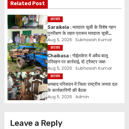
t
Related Post
n
झारखंड
a
Saraikela : मतदाता सूची के विशेष गहन
पुनरीक्षण के तहत प्रारूप मतदाता सूची
v
प्रकाशित* *05 अगस्त से 04 सितंबर तक
Aug 5, 2026
Subhasish Kumar
दावे एवं आपत्तियां होंगी स्वीकार, 07 अक्टूबर
i
झारखंड
को जारी होगी अंतिम मतदाता सूची
Chaibasa : गोईलकेरा में अवैध बालू
g
परिवहन पर कार्रवाई, दो ट्रैक्टर जब्त
Aug 5, 2026
Subhasish Kumar
a
झारखंड
धनबाद परिसदन में जिला राष्ट्रीय जनता दल
t
के कार्यकारिणी की बैठक
i
Aug 5, 2026
Admin
o
n
Leave a Reply