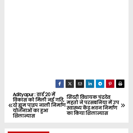
Adityapur : वार्ड 20 में
P
सिंदरी विधायक चंद्रदेव
विकास को मिली नई गति,
महतो ने परसबनिया में उप
दो ह्यूम पाइप नाली निर्माण
o
स्वास्थ्य केंद्र भवन निर्माण
योजनाओं का हुआ
का किया शिलान्यास
शिलान्यास
s