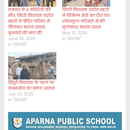
वज्रपात से 4 मवेशियों की
सिंदरी विधायक चंद्रदेव महतो
मौत, सिंदरी विधायक चंद्रदेव
ने विभिन्न क्षेत्रों का दौरा कर
महतो ने पीड़ित परिवार से
शोकाकुल परिवारों से की
मिलकर बंधाया ढाढस,
मुलाकात, बंधाया ढांढस
मुआवजे की मांग की
May 19, 2026
June 25, 2026
In "झारखंड"
In "झारखंड"
सिंदूरी विधायक के पहल पर
कमरुद्दीन का बनेगा आवास
July 23, 2025
In "झारखंड"