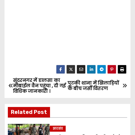
सुंदरनगर में डालसा का
P
पुटकी थाना में खिलाड़ियों
मोबाईल वैन पहुंचा , दी गई
के बीच जर्सी वितरण
विधिक जानकारी ।
o
s
Related Post
t
झारखंड
n