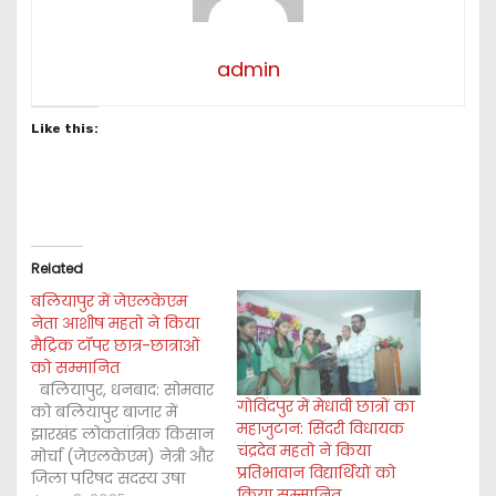
admin
Like this:
Related
बलियापुर में जेएलकेएम
नेता आशीष महतो ने किया
मैट्रिक टॉपर छात्र-छात्राओं
को सम्मानित
बलियापुर, धनबाद: सोमवार
गोविंदपुर में मेधावी छात्रों का
को बलियापुर बाजार में
महाजुटान: सिंदरी विधायक
झारखंड लोकतांत्रिक किसान
चंद्रदेव महतो ने किया
मोर्चा (जेएलकेएम) नेत्री और
प्रतिभावान विद्यार्थियों को
जिला परिषद सदस्य उषा
किया सम्मानित