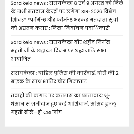
Saraikela news : सरायकेला 8 एवं 9 अगस्त को जिले
के सभी मतदान केन्द्रों पर लगेगा SIR-2026 विशेष
शिविर* *फॉर्म-6 और फॉर्म-8 भरकर मतदाता सूची
को अद्यतन कराएं : जिला निर्वाचन पदाधिकारी
Saraikela news : सरायकेला वीर शहीद निर्मल
महतो जी के शहादत दिवस पर श्रद्धांजलि सभा
आयोजित
सरायकेला : चांडिल पुलिस की कार्रवाई, चोरी की 2
बाइक के साथ शातिर चोर गिरफ्तार
तबाही की कगार पर कतरास का छाताबाद: भू-
धंसान से ज़मींदोज़ हुए कई आशियाने, सांसद ढुल्लू
महतो बोले—हो CBI जांच