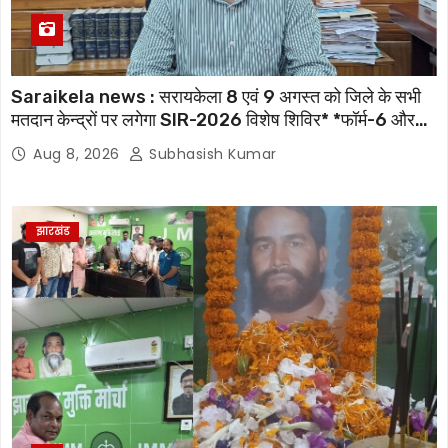
Saraikela news : सरायकेला 8 एवं 9 अगस्त को जिले के सभी
मतदान केन्द्रों पर लगेगा SIR-2026 विशेष शिविर* *फॉर्म-6 और
फॉर्म-8 भरकर मतदाता सूची को अद्यतन कराएं : जिला निर्वाचन
Aug 8, 2026
Subhasish Kumar
पदाधिकारी
झारखंड