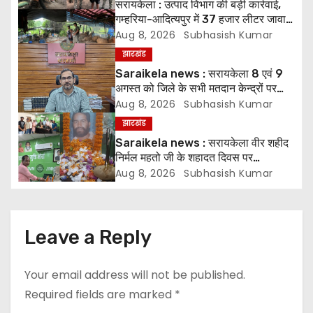
सरायकेला : उत्पाद विभाग की बड़ी कार्रवाई,
गम्हरिया-आदित्यपुर में 37 हजार लीटर जावा
a
महुआ नष्ट। *3 गिरफ्तार, मिनी ट्रक और
Aug 8, 2026
Subhasish Kumar
स्कूटी भी जब्त
v
झारखंड
Saraikela news : सरायकेला 8 एवं 9
i
अगस्त को जिले के सभी मतदान केन्द्रों पर
लगेगा SIR-2026 विशेष शिविर* *फॉर्म-6
Aug 8, 2026
Subhasish Kumar
g
और फॉर्म-8 भरकर मतदाता सूची को अद्यतन
झारखंड
कराएं : जिला निर्वाचन पदाधिकारी
a
Saraikela news : सरायकेला वीर शहीद
निर्मल महतो जी के शहादत दिवस पर
t
श्रद्धांजलि सभा आयोजित
Aug 8, 2026
Subhasish Kumar
i
o
Leave a Reply
n
Your email address will not be published.
Required fields are marked
*