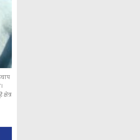
रुचाप
ा।
्षेत्र