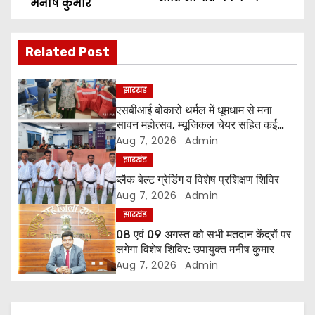
मनीष कुमार
s
t
Related Post
n
झारखंड
a
एसबीआई बोकारो थर्मल में धूमधाम से मना
सावन महोत्सव, म्यूजिकल चेयर सहित कई
v
प्रतियोगिताओं में महिलाओं ने दिखाया उत्साह
Aug 7, 2026
Admin
i
झारखंड
ब्लैक बेल्ट ग्रेडिंग व विशेष प्रशिक्षण शिविर
g
Aug 7, 2026
Admin
झारखंड
a
08 एवं 09 अगस्त को सभी मतदान केंद्रों पर
लगेगा विशेष शिविर: उपायुक्त मनीष कुमार
t
Aug 7, 2026
Admin
i
o