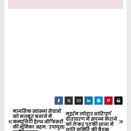
मानसिक स्वास्थ्य सेवाओं
P
मुहर्रम त्योहार शांतिपूर्ण
को मजबूत बनाने में
वातावरण में संपन्न कराने
कम्युनिटी हेल्थ ऑफिसरों
o
को लेकर पुटकी थाना में
की भूमिका अहम : उपायुक्त
शांति समिति की बैठक