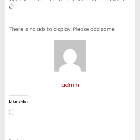
थे।
There is no ads to display, Please add some
admin
Like this:
L
o
a
d
i