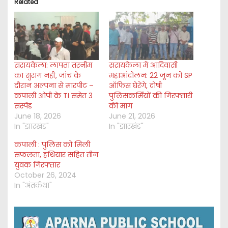
Related
n
g
…
सरायकेला: लापता तस्नीम
सरायकेला में आदिवासी
का सुराग नहीं, जांच के
महाआंदोलन: 22 जून को SP
दौरान अल्पना से मारपीट –
ऑफिस घेरेंगे, दोषी
कपाली ओपी के TI समेत 3
पुलिसकर्मियों की गिरफ्तारी
सस्पेंड
की मांग
June 18, 2026
June 21, 2026
In "झारखंड"
In "झारखंड"
कपाली : पुलिस को मिली
सफलता, हथियार सहित तीन
युवक गिरफ्तार
October 26, 2024
In "अंतर्कथा"