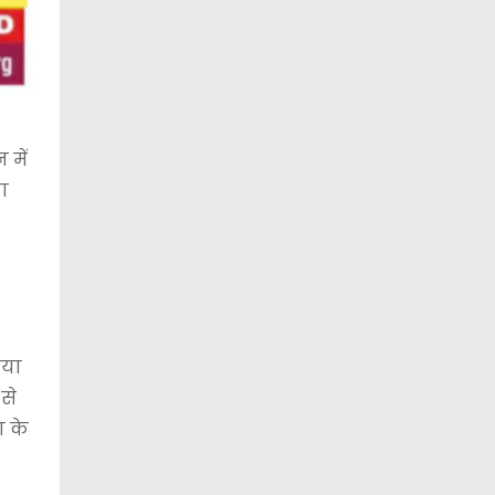
 में
ा
िया
से
ा के