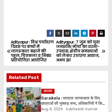
Adityapur : विश्व पर्यावरण
Adityapur : 7 जून को युवा
P
दिवस पर बच्चों में
जनशक्ति मोर्चा का धरना-
जागरूकता बढ़ाने की
उपवास, क्षेत्रीय समस्याओं
o
पहल, चित्रकला व निबंध
को लेकर उठाएगा आवाज,
प्रतियोगिता आयोजित
अभय झा
s
t
Related Post
n
झारखंड
a
Saraikela : मतदाता जागरूकता के लिए
छात्राओं की नुक्कड़ सभा, अधिकारियों ने किया
v
सम्मानित*
Aug 6, 2026
Subhasish Kumar