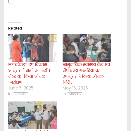
o
a
d
i
Related
n
g
…
सरायकेला: उप विकास
सामुदायिक स्वास्थ्य केंद्र एवं
आयुक्त ने सखी वन स्टॉप
बीपीएचयू गम्हरिया का
सेंटर का किया औचक
उपायुक्त ने किया औचक
निरीक्षण
निरीक्षण.
June 5, 2025
May 16, 2026
In "झारखंड"
In "झारखंड"