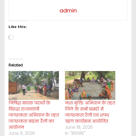
admin
Like this:
L
o
a
d
i
Related
n
g
…
निषिद्ध मादक पदार्थों के
नशा मुक्ति अभियान के तहत
विरुद्ध राज्यव्यापी
जिले के सभी प्रखंडों में
जागरूकता अभियान के तहत
जागरूकता रैली एवं शपथ
जागरूकता बाइक रैली का
ग्रहण कार्यक्रम आयोजित
आयोजन
June 18, 2026
June 11, 2026
In "झारखंड"