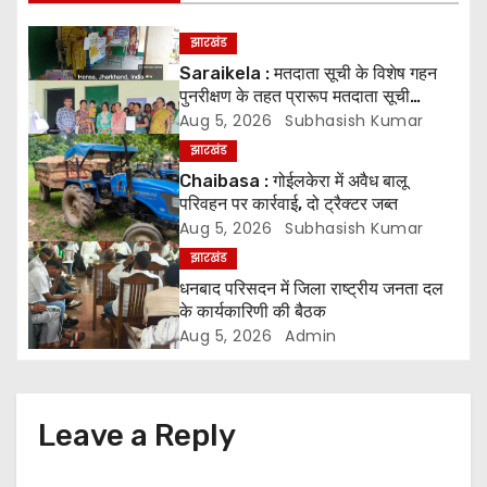
a
झारखंड
v
Saraikela : मतदाता सूची के विशेष गहन
पुनरीक्षण के तहत प्रारूप मतदाता सूची
i
प्रकाशित* *05 अगस्त से 04 सितंबर तक
Aug 5, 2026
Subhasish Kumar
दावे एवं आपत्तियां होंगी स्वीकार, 07 अक्टूबर
झारखंड
g
को जारी होगी अंतिम मतदाता सूची
Chaibasa : गोईलकेरा में अवैध बालू
परिवहन पर कार्रवाई, दो ट्रैक्टर जब्त
a
Aug 5, 2026
Subhasish Kumar
t
झारखंड
धनबाद परिसदन में जिला राष्ट्रीय जनता दल
i
के कार्यकारिणी की बैठक
Aug 5, 2026
Admin
o
n
Leave a Reply