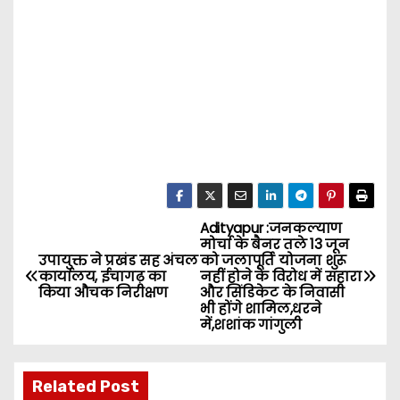
Adityapur :जनकल्याण
P
मोर्चा के बैनर तले 13 जून
उपायुक्त ने प्रखंड सह अंचल
को जलापूर्ति योजना शुरू
o
कार्यालय, ईचागढ़ का
नहीं होने के विरोध में सहारा
किया औचक निरीक्षण
और सिंडिकेट के निवासी
s
भी होंगे शामिल,धरने
में,शशांक गांगुली
t
n
Related Post