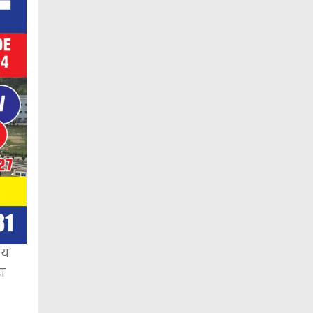
मय
रा