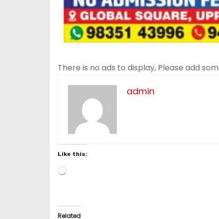
There is no ads to display, Please add so
admin
Like this:
L
o
a
d
i
Related