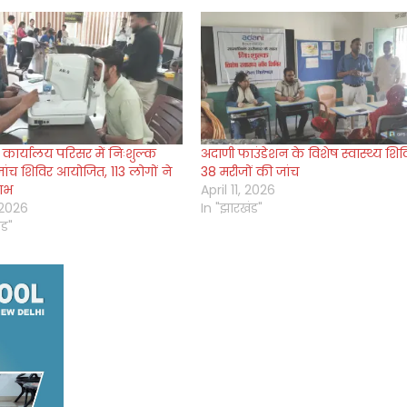
कार्यालय परिसर में निःशुल्क
अदाणी फाउंडेशन के विशेष स्वास्थ्य शिवि
 जांच शिविर आयोजित, 113 लोगों ने
38 मरीजों की जांच
ाभ
April 11, 2026
 2026
In "झारखंड"
ंड"