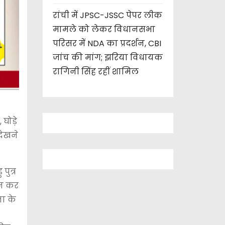
रांची में JPSC-JSSC पेपर लीक
मामले को लेकर विधानसभा
परिसर में NDA का प्रदर्शन, CBI
जांच की मांग; झरिया विधायक
रागिनी सिंह रहीं शामिल
 घोड़े
देखने
पुत्र
ान कर
ना के