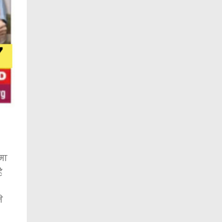
ुमा
ै
े