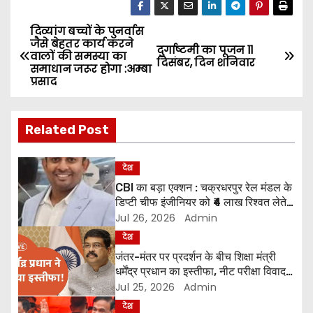
दिव्यांग बच्चों के पुनर्वास
P
जैसे बेहतर कार्य करने
दुर्गाष्टमी का पूजन 11
वालों की समस्या का
o
दिसंबर, दिन शनिवार
समाधान जरूर होगा :अम्बा
प्रसाद
s
t
Related Post
n
देश
a
CBI का बड़ा एक्शन : चक्रधरपुर रेल मंडल के
डिप्टी चीफ इंजीनियर को ₹4 लाख रिश्वत लेते
v
सीबीआई ने हावड़ा स्टेशन पर दबोचा
Jul 26, 2026
Admin
i
देश
जंतर-मंतर पर प्रदर्शन के बीच शिक्षा मंत्री
g
धर्मेंद्र प्रधान का इस्तीफा, नीट परीक्षा विवाद
पर बड़ा कदम
Jul 25, 2026
Admin
a
देश