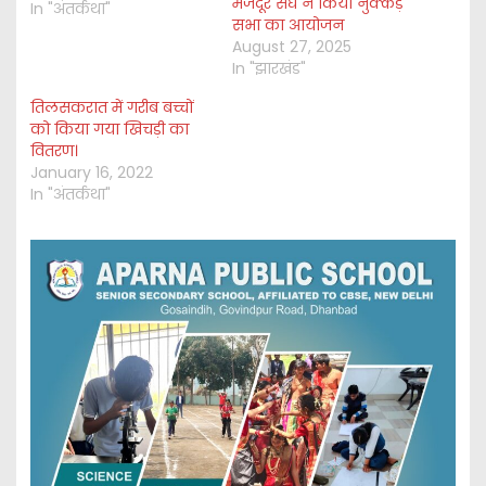
मजदूर संघ ने किया नुक्कड़
In "अंतर्कथा"
सभा का आयोजन
August 27, 2025
In "झारखंड"
तिलसकरात में गरीब बच्चों
को किया गया खिचड़ी का
वितरण।
January 16, 2022
In "अंतर्कथा"