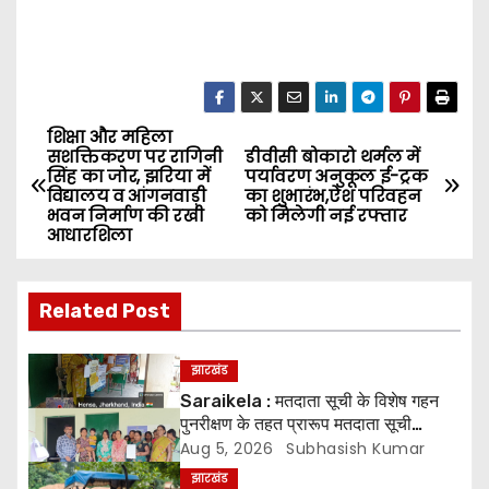
शिक्षा और महिला
P
सशक्तिकरण पर रागिनी
डीवीसी बोकारो थर्मल में
सिंह का जोर, झरिया में
पर्यावरण अनुकूल ई-ट्रक
o
विद्यालय व आंगनवाड़ी
का शुभारंभ,ऐश परिवहन
भवन निर्माण की रखी
को मिलेगी नई रफ्तार
s
आधारशिला
t
Related Post
n
a
झारखंड
Saraikela : मतदाता सूची के विशेष गहन
v
पुनरीक्षण के तहत प्रारूप मतदाता सूची
प्रकाशित* *05 अगस्त से 04 सितंबर तक
Aug 5, 2026
Subhasish Kumar
i
दावे एवं आपत्तियां होंगी स्वीकार, 07 अक्टूबर
झारखंड