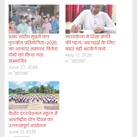
n
g
…
प्रखंड स्तरीय सुब्रतो कप
सरायकेला में शिक्षा क्रांति
फुटबॉल प्रतियोगिता-2026
की पहल, अब पढ़ाई के लिए
का शानदार समापन, विजेता
बाहर नहीं भटकेंगे बच्चे
टीमों को किया गया
May 17, 2026
सम्मानित
In "झारखंड"
June 27, 2026
In "झारखंड"
क्रेसेंट इंटरनेशनल स्कूल में
अंतर्राष्ट्रीय योग दिवस का
उल्लासपूर्ण आयोजन
June 21, 2025