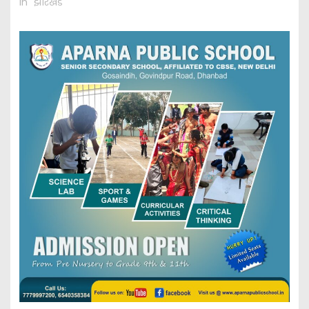
In "झारखंड"