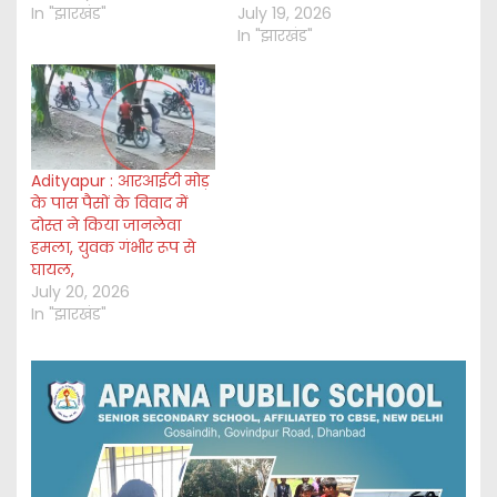
In "झारखंड"
July 19, 2026
In "झारखंड"
Adityapur : आरआईटी मोड़
के पास पैसों के विवाद में
दोस्त ने किया जानलेवा
हमला, युवक गंभीर रूप से
घायल,
July 20, 2026
In "झारखंड"