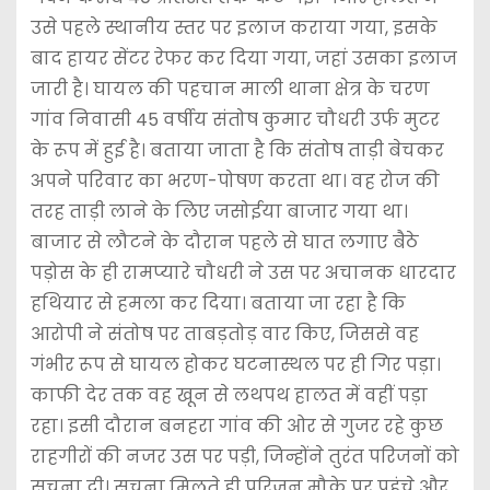
उसे पहले स्थानीय स्तर पर इलाज कराया गया, इसके
बाद हायर सेंटर रेफर कर दिया गया, जहां उसका इलाज
जारी है। घायल की पहचान माली थाना क्षेत्र के चरण
गांव निवासी 45 वर्षीय संतोष कुमार चौधरी उर्फ मुटर
के रूप में हुई है। बताया जाता है कि संतोष ताड़ी बेचकर
अपने परिवार का भरण-पोषण करता था। वह रोज की
तरह ताड़ी लाने के लिए जसोईया बाजार गया था।
बाजार से लौटने के दौरान पहले से घात लगाए बैठे
पड़ोस के ही रामप्यारे चौधरी ने उस पर अचानक धारदार
हथियार से हमला कर दिया। बताया जा रहा है कि
आरोपी ने संतोष पर ताबड़तोड़ वार किए, जिससे वह
गंभीर रूप से घायल होकर घटनास्थल पर ही गिर पड़ा।
काफी देर तक वह खून से लथपथ हालत में वहीं पड़ा
रहा। इसी दौरान बनहरा गांव की ओर से गुजर रहे कुछ
राहगीरों की नजर उस पर पड़ी, जिन्होंने तुरंत परिजनों को
सूचना दी। सूचना मिलते ही परिजन मौके पर पहुंचे और