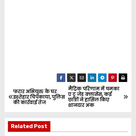
मैट्रिक परिणाम में चमका
P
फरार अभियुक्त के घर
ए टू जेड क्लासेस, कई
इश्तेहार चिपकाया, पुलिस
छात्रों ने हासिल किए
o
की कार्रवाई तेज
शानदार अंक
s
Related Post
t