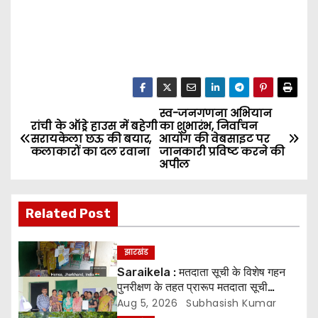
स्व-जनगणना अभियान
P
रांची के ऑड्रे हाउस में बहेगी
का शुभारंभ, निर्वाचन
सरायकेला छऊ की बयार,
आयोग की वेबसाइट पर
o
कलाकारों का दल रवाना
जानकारी प्रविष्ट करने की
अपील
s
t
Related Post
n
झारखंड
a
Saraikela : मतदाता सूची के विशेष गहन
पुनरीक्षण के तहत प्रारूप मतदाता सूची
v
प्रकाशित* *05 अगस्त से 04 सितंबर तक
Aug 5, 2026
Subhasish Kumar
दावे एवं आपत्तियां होंगी स्वीकार, 07 अक्टूबर