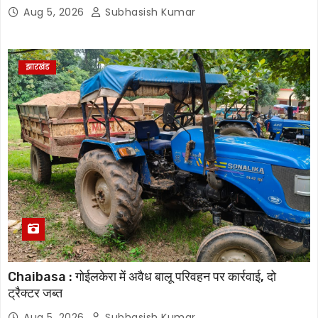
आपत्तियां होंगी स्वीकार, 07 अक्टूबर को जारी होगी अंतिम मतदाता सूची
Aug 5, 2026
Subhasish Kumar
झारखंड
Chaibasa : गोईलकेरा में अवैध बालू परिवहन पर कार्रवाई, दो
ट्रैक्टर जब्त
Aug 5, 2026
Subhasish Kumar