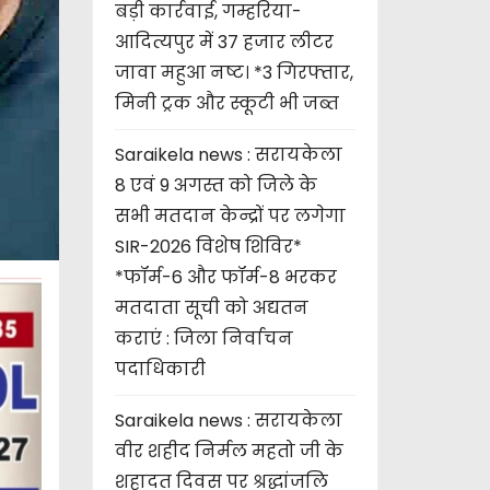
बड़ी कार्रवाई, गम्हरिया-
आदित्यपुर में 37 हजार लीटर
जावा महुआ नष्ट। *3 गिरफ्तार,
मिनी ट्रक और स्कूटी भी जब्त
Saraikela news : सरायकेला
8 एवं 9 अगस्त को जिले के
सभी मतदान केन्द्रों पर लगेगा
SIR-2026 विशेष शिविर*
*फॉर्म-6 और फॉर्म-8 भरकर
मतदाता सूची को अद्यतन
कराएं : जिला निर्वाचन
पदाधिकारी
Saraikela news : सरायकेला
वीर शहीद निर्मल महतो जी के
शहादत दिवस पर श्रद्धांजलि