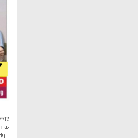
रकार
पा का
है।