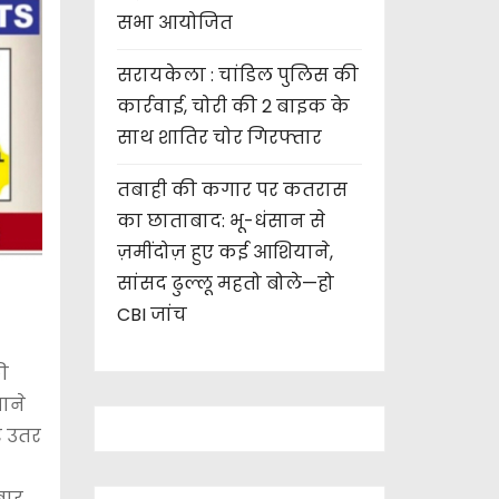
सभा आयोजित
सरायकेला : चांडिल पुलिस की
कार्रवाई, चोरी की 2 बाइक के
साथ शातिर चोर गिरफ्तार
तबाही की कगार पर कतरास
का छाताबाद: भू-धंसान से
ज़मींदोज़ हुए कई आशियाने,
सांसद ढुल्लू महतो बोले—हो
CBI जांच
ी
ाने
पर उतर
बार