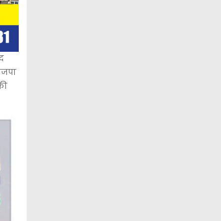
सद
भाजपा
की