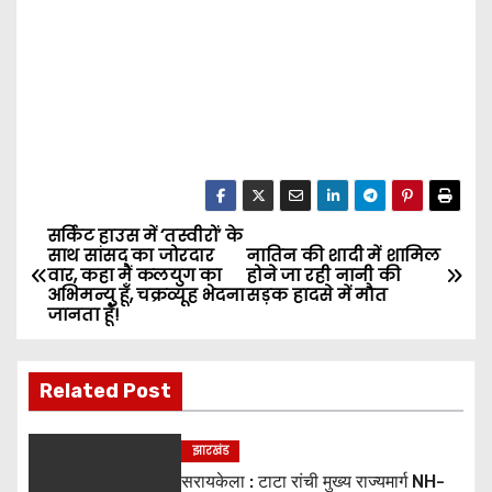
सर्किट हाउस में ‘तस्वीरों’ के
P
साथ सांसद का जोरदार
नातिन की शादी में शामिल
वार, कहा मैं कलयुग का
होने जा रही नानी की
o
अभिमन्यु हूँ, चक्रव्यूह भेदना
सड़क हादसे में मौत
जानता हूँ!
s
t
Related Post
n
झारखंड
a
सरायकेला : टाटा रांची मुख्य राज्यमार्ग NH-