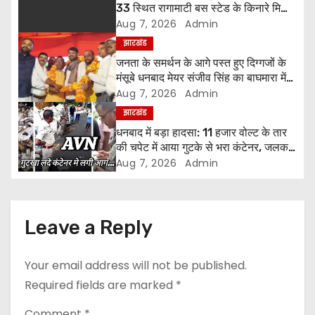
33 स्थित रागामाटी बस स्टेड के किनारे मिला
v
अज्ञात शव, पुलिस ने शुरू की जांच।
Aug 7, 2026
Admin
i
झारखंड
जनता के समर्थन के आगे पस्त हुए दिग्गजों के
g
मंसूबे धनबाद मेयर संजीव सिंह का बाघमारा में
हुंकार, बोले– “जब भी जरूरत होगी, जनता के
Aug 7, 2026
Admin
a
बीच मौजूद रहूंगा”
झारखंड
धनबाद में बड़ा हादसा: 11 हजार वोल्ट के तार
t
की चपेट में आया गुटके से भरा कंटेनर, जलकर
खाक हुआ 50 लाख का माल
i
Aug 7, 2026
Admin
o
n
Leave a Reply
Your email address will not be published.
Required fields are marked
*
Comment
*