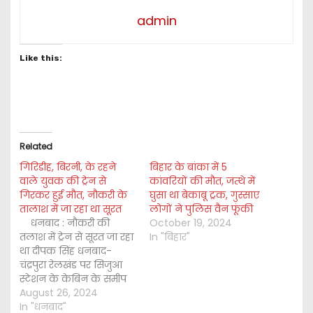
admin
Like this:
Related
गिरिडीह, बिरनी, के रहने
बिहार के बांका में 5
वाले युवक की ट्रेन से
कांवरियों की मौत, जत्थे में
गिरकर हुई मौत, नौकरी के
घुसा था बेकाबू ट्रक, गुस्साए
तालाश में जा रहा था सूरत
लोगों ने पुलिस वैन फूंकी
धनबाद : नौकरी की
October 19, 2024
तलाश में ट्रेन से सूरत जा रहा
In "बिहार"
था दीपक सिंह धनबाद-
चंद्रपुरा रेलखंड पर सिजुआ
स्टेशन के केबिन के समीप
रेल पटरी किनारे रविवार की
August 26, 2024
सुबह एक युवक का शव
In "धनबाद"