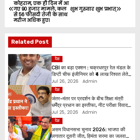
P
कोहराम, एक ही दिन में आ
गए 90 हजार मामले, कल
शुभ गुरुवार शुभ प्रभात्
o
से 56 फीसदी तेजी के साथ
मरीज अधिक हुए।
s
t
Related Post
n
देश
a
CBI का बड़ा एक्शन : चक्रधरपुर रेल मंडल के
डिप्टी चीफ इंजीनियर को ₹4 लाख रिश्वत लेते
v
सीबीआई ने हावड़ा स्टेशन पर दबोचा
Jul 26, 2026
Admin
i
देश
जंतर-मंतर पर प्रदर्शन के बीच शिक्षा मंत्री
g
धर्मेंद्र प्रधान का इस्तीफा, नीट परीक्षा विवाद
पर बड़ा कदम
Jul 25, 2026
Admin
a
देश
असम विधानसभा चुनाव 2026: भाजपा की
t
लगातार दूसरी जीत, हिमंता सरमा का जलवा