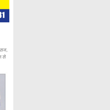
ासन,
 से