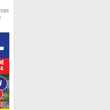
ारखंड
ी