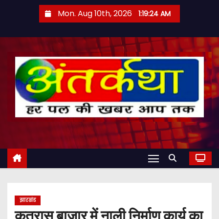
S
Mon. Aug 10th, 2026
1:19:25 AM
k
i
p
t
o
c
o
n
t
e
n
t
झारखंड
कतरास बाजार में नाली निर्माण कार्य का