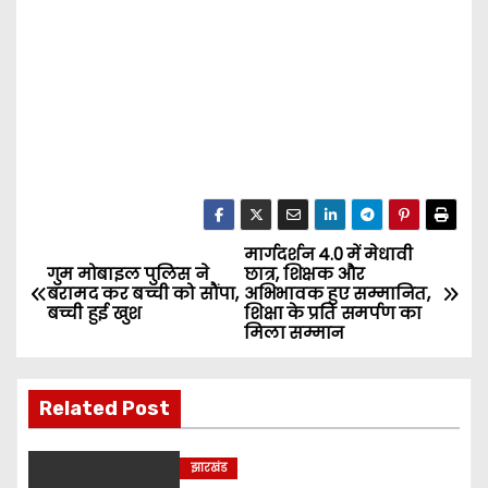
मार्गदर्शन 4.0 में मेधावी
P
गुम मोबाइल पुलिस ने
छात्र, शिक्षक और
बरामद कर बच्ची को सौंपा,
अभिभावक हुए सम्मानित,
o
बच्ची हुई खुश
शिक्षा के प्रति समर्पण का
मिला सम्मान
s
t
Related Post
n
झारखंड