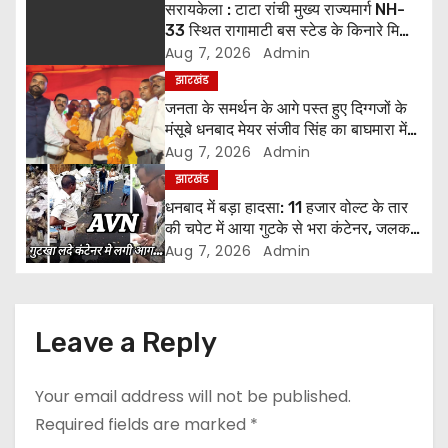
a
सरायकेला : टाटा रांची मुख्य राज्यमार्ग NH-
33 स्थित रागामाटी बस स्टेड के किनारे मिला
v
अज्ञात शव, पुलिस ने शुरू की जांच।
Aug 7, 2026
Admin
i
झारखंड
जनता के समर्थन के आगे पस्त हुए दिग्गजों के
g
मंसूबे धनबाद मेयर संजीव सिंह का बाघमारा में
हुंकार, बोले– “जब भी जरूरत होगी, जनता के
Aug 7, 2026
Admin
a
बीच मौजूद रहूंगा”
झारखंड
धनबाद में बड़ा हादसा: 11 हजार वोल्ट के तार
t
की चपेट में आया गुटके से भरा कंटेनर, जलकर
खाक हुआ 50 लाख का माल
i
Aug 7, 2026
Admin
o
n
Leave a Reply
Your email address will not be published.
Required fields are marked
*