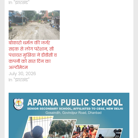
In "झारखंड"
बोकारो थर्मल की जर्जर
सड़क से लोग परेशान, सी
पंचायत मुखिया ने डीवीसी व
कंपनी को सात दिन का
अल्टीमेटम
July 30, 2026
In "झारखंड"