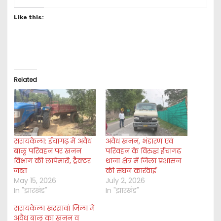
Like this:
Related
सरायकेला: ईचागढ़ में अवैध
अवैध खनन, भंडारण एवं
बालू परिवहन पर खनन
परिवहन के विरुद्ध ईचागढ
विभाग की छापेमारी, ट्रैक्टर
थाना क्षेत्र में जिला प्रशासन
जब्त
की सघन कार्रवाई
May 15, 2026
July 2, 2026
In "झारखंड"
In "झारखंड"
सरायकेला खरसावां जिला में
अवैध बालू का खनन व