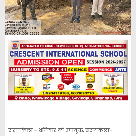
सरायकेला – शनिवार को उपायुक्त, सरायकेला–