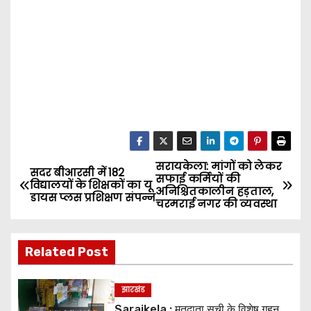
सरायकेला: मांगों को लेकर
P
सदर बीआरसी में 182
सफाई कर्मियों की
विद्यालयों के शिक्षकों का यू
अनिश्चितकालीन हड़ताल,
o
डायस प्लस प्रशिक्षण संपन्न
चरमराई नगर की व्यवस्था
s
Related Post
t
n
झारखंड
Saraikela : मतदाता सूची के विशेष गहन