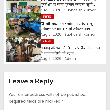
a
पुनरीक्षण के तहत प्रारूप मतदाता सूची
प्रकाशित* *05 अगस्त से 04 सितंबर तक
Aug 5, 2026
Subhasish Kumar
v
दावे एवं आपत्तियां होंगी स्वीकार, 07 अक्टूबर
झारखंड
को जारी होगी अंतिम मतदाता सूची
i
Chaibasa : गोईलकेरा में अवैध बालू
परिवहन पर कार्रवाई, दो ट्रैक्टर जब्त
g
Aug 5, 2026
Subhasish Kumar
झारखंड
a
धनबाद परिसदन में जिला राष्ट्रीय जनता दल
t
के कार्यकारिणी की बैठक
Aug 5, 2026
Admin
i
o
Leave a Reply
n
Your email address will not be published.
Required fields are marked
*