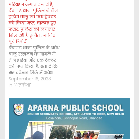
परिवहन लगातार जारी है,
ईचागढ़ थाना पुलिस ने तीन
हाईवा बालू एवं एक ट्रैक्टर
को किया जप्त, चालक हुए
फरार, पुलिस को लगातार
मिल रही है चुनौती, जानिए
पूरी रिपोर्ट
ईचागढ़ थाना पुलिस ने अवैध
बालू उत्खनन के मामले में
तीन हाईवा और एक ट्रेक्टर
को जप्त किया है. बता दें कि
सरायकेला जिले में अवैध
बालू का खेल बालू माफिया
September 16, 2023
द्वारा लगातार जारी है जिसमें
In "अंतर्कथा"
पुलिस द्वारा बालू माफिया के
खिलाफ शिकांजा कसने के
लिए कई तरह के हथकंडे…