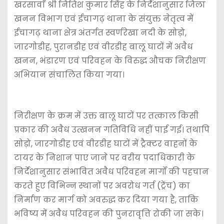
खरसावाँ श्री नितिश कुमार सिंह के निर्देशानुसार जिला
खनन विभाग एवं ईचागढ़ थाना के संयुक्त नेतृत्व में
ईचागढ़ थाना क्षेत्र अंतर्गत स्वर्णरेखा नदी के सोड़ो,
जारगोडीह, पुरानडीह एवं वीरडीह बालू घाटों में अवैध
खनन, भंडारण एवं परिवहन के विरुद्ध औचक निरीक्षण
अभियान संचालित किया गया।
निरीक्षण के क्रम में उक्त बालू घाटों पर तत्काल किसी
प्रकार की अवैध उत्खनन गतिविधि नहीं पाई गई। तथापि
सोड़ो, जारगोडीह एवं वीरडीह घाटों में ट्रैक्टर वाहनों के
टायर के निशान पाए जाने पर वरीय पदाधिकारी के
निर्देशानुसार संभावित अवैध परिवहन मार्गों की पहचान
करते हुए विभिन्न स्थानों पर अवरोध गर्त (ट्रेंच) का
निर्माण कर मार्ग को अवरुद्ध कर दिया गया है, ताकि
भविष्य में अवैध परिवहन की पुनरावृत्ति रोकी जा सके।